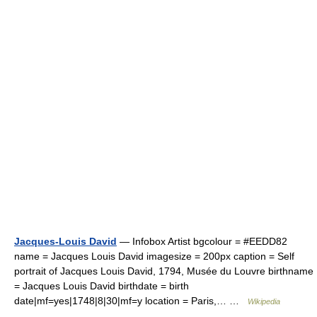
Jacques-Louis David
— Infobox Artist bgcolour = #EEDD82
name = Jacques Louis David imagesize = 200px caption = Self
portrait of Jacques Louis David, 1794, Musée du Louvre birthname
= Jacques Louis David birthdate = birth
date|mf=yes|1748|8|30|mf=y location = Paris,… …
Wikipedia