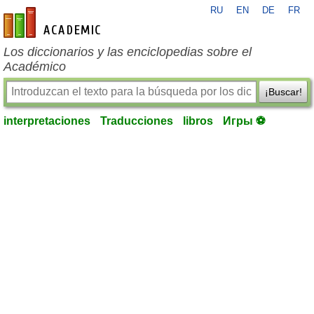
RU
EN
DE
FR
es-academic.com
Los diccionarios y las enciclopedias sobre el
Académico
¡Buscar!
interpretaciones
Traducciones
libros
Игры ⚽